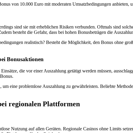
t-Bonus von 10.000 Euro mit moderaten Umsatzbedingungen anbieten, u
llerdings sind sie mit erheblichen Risiken verbunden. Oftmals sind solc
Zudem besteht die Gefahr, dass bei hohen Bonusbeträgen die Auszahlung
zbedingungen realistisch? Besteht die Möglichkeit, den Bonus ohne gro
bei Bonusaktionen
Einsätze, die vor einer Auszahlung getätigt werden müssen, ausschlag
-Bonus.
zen, um eine problemlose Auszahlung zu gewährleisten. Beliebte Metho
ei regionalen Plattformen
ahtlose Nutzung auf allen Geräten. Regionale Casinos ohne Limits setz