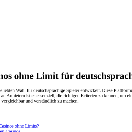
inos ohne Limit für deutschsprach
eliebten Wahl für deutschsprachige Spieler entwickelt. Diese Plattform
n Anbietern ist es essenziell, die richtigen Kriterien zu kennen, um e
s vergleichbar und verständlich zu machen.
Casinos ohne Limits?
len Casinos