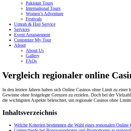
Pakistan Tours
International Tours
Women’s Adventure
Festivals
Umrah & Hajj Service
Services
Event Arrangement
Customize My Tour
About
About Us
Gallery
FAQs
Vergleich regionaler online Cas
In den letzten Jahren haben sich Online Casinos ohne Limit zu einer b
Gewinne ohne festgelegte Grenzen zu erzielen. Doch bei der Vielzahl a
die wichtigsten Aspekte beleuchtet, um regionale Casinos ohne Limit
Inhaltsverzeichnis
Welche Kriterien bestimmen die Wahl eines regionalen Online 
Unterschiede bei Bonusangeboten und Promotionen in regiona