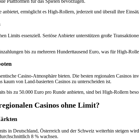
ile Plattformen für das Spielen bevorzugen.
anbietet, ermöglicht es High-Rollern, jederzeit und überall ihre Einsätz
n
hen Limits essenziell. Seriöse Anbieter unterstützen große Transakti
Einzahlungen bis zu mehreren Hunderttausend Euro, was für High-Roller a
boten
thentische Casino-Atmosphäre bieten. Die besten regionalen Casinos inv
das kaum von Land-basierten Casinos zu unterscheiden ist.
mits bis zu 50.000 Euro pro Runde anbieten, sind bei High-Rollern beso
regionalen Casinos ohne Limit?
Märkten
ts in Deutschland, Österreich und der Schweiz weiterhin steigen wird
durchschnittlich 8 % wachsen.