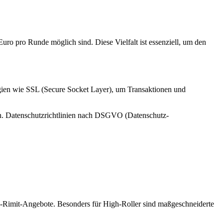
uro pro Runde möglich sind. Diese Vielfalt ist essenziell, um den
logien wie SSL (Secure Socket Layer), um Transaktionen und
rn. Datenschutzrichtlinien nach DSGVO (Datenschutz-
-Rimit-Angebote. Besonders für High-Roller sind maßgeschneiderte