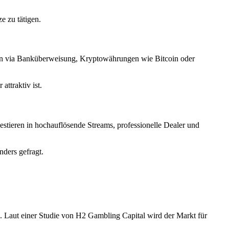
e zu tätigen.
onen via Banküberweisung, Kryptowährungen wie Bitcoin oder
ttraktiv ist.
estieren in hochauflösende Streams, professionelle Dealer und
nders gefragt.
. Laut einer Studie von H2 Gambling Capital wird der Markt für