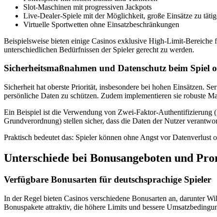
Slot-Maschinen mit progressiven Jackpots
Live-Dealer-Spiele mit der Möglichkeit, große Einsätze zu täti
Virtuelle Sportwetten ohne Einsatzbeschränkungen
Beispielsweise bieten einige Casinos exklusive High-Limit-Bereiche f
unterschiedlichen Bedürfnissen der Spieler gerecht zu werden.
Sicherheitsmaßnahmen und Datenschutz beim Spiel o
Sicherheit hat oberste Priorität, insbesondere bei hohen Einsätzen. 
persönliche Daten zu schützen. Zudem implementieren sie robuste 
Ein Beispiel ist die Verwendung von Zwei-Faktor-Authentifizierung
Grundverordnung) stellen sicher, dass die Daten der Nutzer verantwo
Praktisch bedeutet das: Spieler können ohne Angst vor Datenverlust od
Unterschiede bei Bonusangeboten und Prom
Verfügbare Bonusarten für deutschsprachige Spieler
In der Regel bieten Casinos verschiedene Bonusarten an, darunter 
Bonuspakete attraktiv, die höhere Limits und bessere Umsatzbedingun