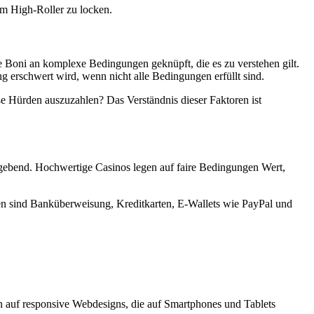
m High-Roller zu locken.
he Boni an komplexe Bedingungen geknüpft, die es zu verstehen gilt.
 erschwert wird, wenn nicht alle Bedingungen erfüllt sind.
ße Hürden auszuzahlen? Das Verständnis dieser Faktoren ist
gebend. Hochwertige Casinos legen auf faire Bedingungen Wert,
den sind Banküberweisung, Kreditkarten, E-Wallets wie PayPal und
en auf responsive Webdesigns, die auf Smartphones und Tablets