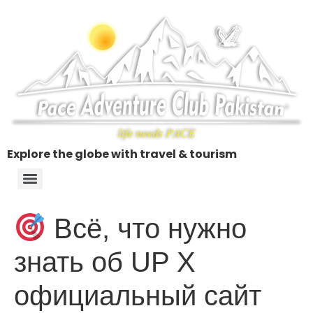
Explore the globe with travel & tourism
Всё, что нужно
знать об UP X
официальный сайт