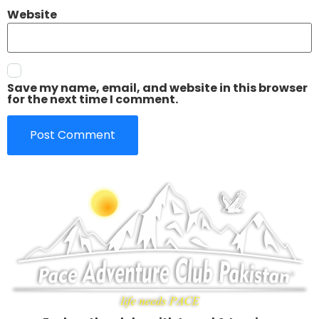
Website
Save my name, email, and website in this browser
for the next time I comment.