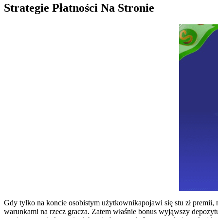
Strategie Płatności Na Stronie
Gdy tylko na koncie osobistym użytkownikapojawi się stu zł premii, 
warunkami na rzecz gracza. Zatem właśnie bonus wyjąwszy depozytu za