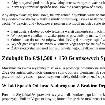
Aby otrzymać podarunek powitalny, musisz zarejestrować rach
Żeby wykorzystać spośród bonusów nie zaakceptować należy 
Aby aktywować grę bonusową, należy zebrać 3 symbole wraz ze staro
trzy dodatkowe skarby w trakcie rundy bonusowej, uzyska następne d
cechę. W trakcie rundy bonusowej pewien z symboli na oślep staje s
Fani dostają dostęp do odwiedzenia wersji demonstracyjnych m
W naszym wypadku nie zaakceptować powinniśmy martwić się o
Odruchowo dostaniesz odpowiednią liczbę darmowych spinów 
Wybór gier kasyna na żywo w Vulkan Vegas wydaje się być st
Żeby skorzystać spośród bonusu powitalnego, użytkownik mus
Zdobądź Do €/$1,500 + 150 Gratisowych S
Maksymalna kwota wygranej to setka zł, a promocję powinno się zrea
2022 dostaniesz całkowicie darmowe spiny, bonusy pieniężne lub spe
przez określony czas — przed użyciem należy dokładnie poznać się 
W Jaki Sposób Odebrać Nadprogram Z Brakiem De
Powinno Się jednakże sprawdzić wytyczne dla konkretnego kodu rek
propozycji. Vulkan Vegas to kasyno, które oferuje dużo możliwości 