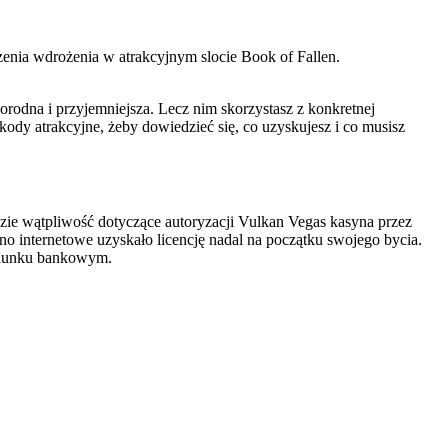
nia wdrożenia w atrakcyjnym slocie Book of Fallen.
odna i przyjemniejsza. Lecz nim skorzystasz z konkretnej
kody atrakcyjne, żeby dowiedzieć się, co uzyskujesz i co musisz
zie wątpliwość dotyczące autoryzacji Vulkan Vegas kasyna przez
no internetowe uzyskało licencję nadal na początku swojego bycia.
achunku bankowym.