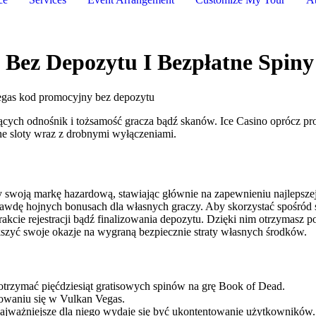
Bez Depozytu I Bezpłatne Spiny
ących odnośnik i tożsamość gracza bądź skanów. Ice Casino oprócz p
ne sloty wraz z drobnymi wyłączeniami.
woją markę hazardową, stawiając głównie na zapewnieniu najlepszej 
aprawdę hojnych bonusach dla własnych graczy. Aby skorzystać spośr
trakcie rejestracji bądź finalizowania depozytu. Dzięki nim otrzymas
kszyć swoje okazje na wygraną bezpiecznie straty własnych środków.
otrzymać pięćdziesiąt gratisowych spinów na grę Book of Dead.
owaniu się w Vulkan Vegas.
 najważniejsze dla niego wydaje się być ukontentowanie użytkowników.