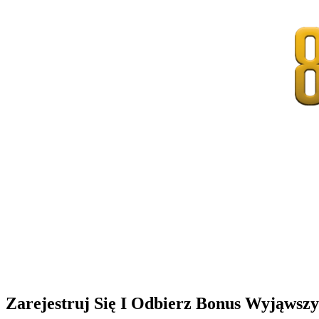
Zarejestruj Się I Odbierz Bonus Wyjąwsz