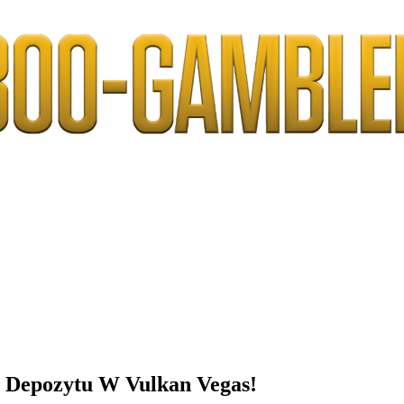
y Depozytu W Vulkan Vegas!