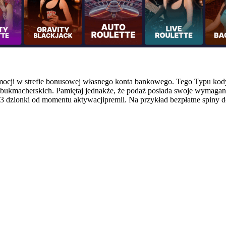
ocji w strefie bonusowej własnego konta bankowego. Tego Typu kod
 bukmacherskich. Pamiętaj jednakże, że podaż posiada swoje wymagan
3 dzionki od momentu aktywacjipremii. Na przykład bezpłatne spiny d