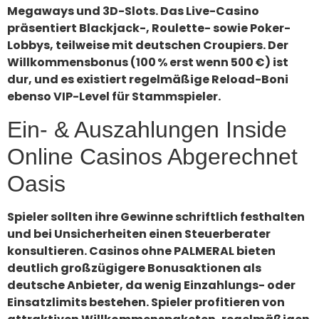
Megaways und 3D-Slots. Das Live-Casino
präsentiert Blackjack-, Roulette- sowie Poker-
Lobbys, teilweise mit deutschen Croupiers. Der
Willkommensbonus (100 % erst wenn 500 €) ist
dur, und es existiert regelmäßige Reload-Boni
ebenso VIP-Level für Stammspieler.
Ein- & Auszahlungen Inside
Online Casinos Abgerechnet
Oasis
Spieler sollten ihre Gewinne schriftlich festhalten
und bei Unsicherheiten einen Steuerberater
konsultieren. Casinos ohne PALMERAL bieten
deutlich großzügigere Bonusaktionen als
deutsche Anbieter, da wenig Einzahlungs- oder
Einsatzlimits bestehen. Spieler profitieren von