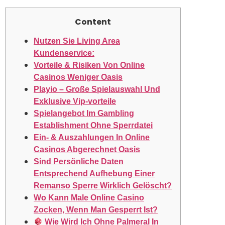
Content
Nutzen Sie Living Area
Kundenservice:
Vorteile & Risiken Von Online
Casinos Weniger Oasis
Playio – Große Spielauswahl Und
Exklusive Vip-vorteile
Spielangebot Im Gambling
Establishment Ohne Sperrdatei
Ein- & Auszahlungen In Online
Casinos Abgerechnet Oasis
Sind Persönliche Daten
Entsprechend Aufhebung Einer
Remanso Sperre Wirklich Gelöscht?
Wo Kann Male Online Casino
Zocken, Wenn Man Gesperrt Ist?
Wie Wird Ich Ohne Palmeral In