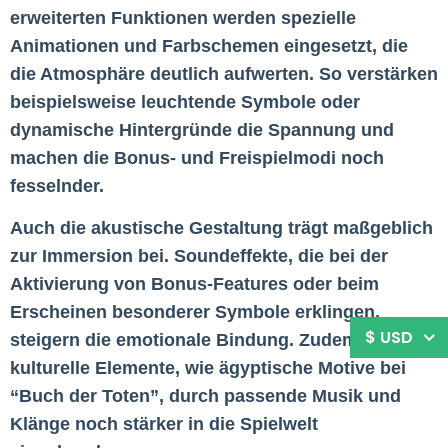
erweiterten Funktionen werden spezielle
Animationen und Farbschemen eingesetzt, die
die Atmosphäre deutlich aufwerten. So verstärken
beispielsweise leuchtende Symbole oder
dynamische Hintergründe die Spannung und
machen die Bonus- und Freispielmodi noch
fesselnder.
Auch die akustische Gestaltung trägt maßgeblich
zur Immersion bei. Soundeffekte, die bei der
Aktivierung von Bonus-Features oder beim
Erscheinen besonderer Symbole erklingen,
$ USD
steigern die emotionale Bindung. Zudem werden
kulturelle Elemente, wie ägyptische Motive bei
“Buch der Toten”, durch passende Musik und
Klänge noch stärker in die Spielwelt