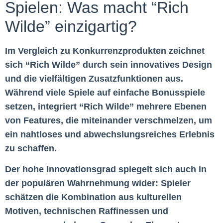
Spielen: Was macht “Rich
Wilde” einzigartig?
Im Vergleich zu Konkurrenzprodukten zeichnet
sich “Rich Wilde” durch sein innovatives Design
und die vielfältigen Zusatzfunktionen aus.
Während viele Spiele auf einfache Bonusspiele
setzen, integriert “Rich Wilde” mehrere Ebenen
von Features, die miteinander verschmelzen, um
ein nahtloses und abwechslungsreiches Erlebnis
zu schaffen.
Der hohe Innovationsgrad spiegelt sich auch in
der populären Wahrnehmung wider: Spieler
schätzen die Kombination aus kulturellen
Motiven, technischen Raffinessen und