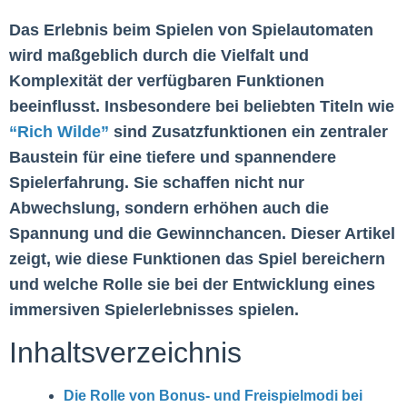
Das Erlebnis beim Spielen von Spielautomaten
wird maßgeblich durch die Vielfalt und
Komplexität der verfügbaren Funktionen
beeinflusst. Insbesondere bei beliebten Titeln wie
“Rich Wilde”
sind Zusatzfunktionen ein zentraler
Baustein für eine tiefere und spannendere
Spielerfahrung. Sie schaffen nicht nur
Abwechslung, sondern erhöhen auch die
Spannung und die Gewinnchancen. Dieser Artikel
zeigt, wie diese Funktionen das Spiel bereichern
und welche Rolle sie bei der Entwicklung eines
immersiven Spielerlebnisses spielen.
Inhaltsverzeichnis
Die Rolle von Bonus- und Freispielmodi bei