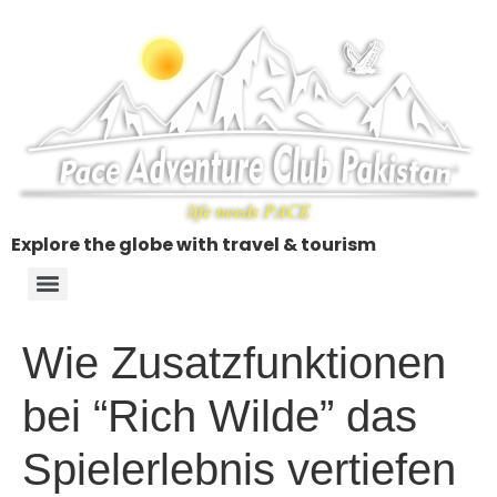
Explore the globe with travel & tourism
Wie Zusatzfunktionen
bei “Rich Wilde” das
Spielerlebnis vertiefen