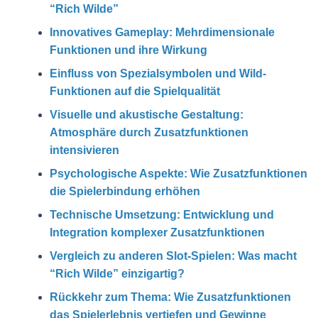
“Rich Wilde”
Innovatives Gameplay: Mehrdimensionale
Funktionen und ihre Wirkung
Einfluss von Spezialsymbolen und Wild-
Funktionen auf die Spielqualität
Visuelle und akustische Gestaltung:
Atmosphäre durch Zusatzfunktionen
intensivieren
Psychologische Aspekte: Wie Zusatzfunktionen
die Spielerbindung erhöhen
Technische Umsetzung: Entwicklung und
Integration komplexer Zusatzfunktionen
Vergleich zu anderen Slot-Spielen: Was macht
“Rich Wilde” einzigartig?
Rückkehr zum Thema: Wie Zusatzfunktionen
das Spielerlebnis vertiefen und Gewinne