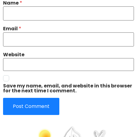
Name
*
Email
*
Website
Save my name, email, and website in this browser
for the next time I comment.