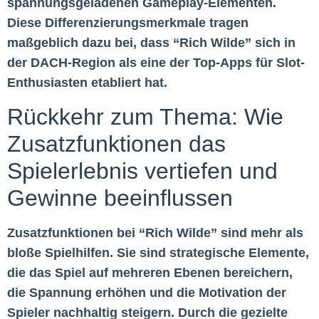
spannungsgeladenen Gameplay-Elementen.
Diese Differenzierungsmerkmale tragen
maßgeblich dazu bei, dass “Rich Wilde” sich in
der DACH-Region als eine der Top-Apps für Slot-
Enthusiasten etabliert hat.
Rückkehr zum Thema: Wie
Zusatzfunktionen das
Spielerlebnis vertiefen und
Gewinne beeinflussen
Zusatzfunktionen bei “Rich Wilde” sind mehr als
bloße Spielhilfen. Sie sind strategische Elemente,
die das Spiel auf mehreren Ebenen bereichern,
die Spannung erhöhen und die Motivation der
Spieler nachhaltig steigern. Durch die gezielte