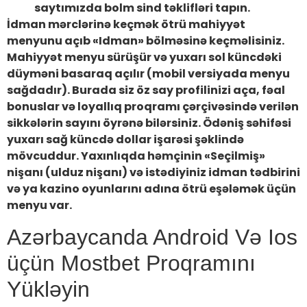
saytımızda bolm sind təklifləri tapın.
İdman mərclərinə keçmək ötrü mahiyyət
menyunu açıb «Idman» bölməsinə keçməlisiniz.
Mahiyyət menyu sürüşür və yuxarı sol küncdəki
düyməni basaraq açılır (mobil versiyada menyu
sağdadır). Burada siz öz say profilinizi aça, fəal
bonuslar və loyallıq proqramı çərçivəsində verilən
sikkələrin sayını öyrənə bilərsiniz. Ödəniş səhifəsi
yuxarı sağ küncdə dollar işarəsi şəklində
mövcuddur. Yaxınlıqda həmçinin «Seçilmiş»
nişanı (ulduz nişanı) və istədiyiniz idman tədbirini
və ya kazino oyunlarını adına ötrü eşələmək üçün
menyu var.
Azərbaycanda Android Və Ios
üçün Mostbet Proqramını
Yükləyin