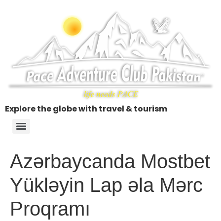
Explore the globe with travel & tourism
Azərbaycanda Mostbet
Yükləyin Lap əla Mərc
Proqramı