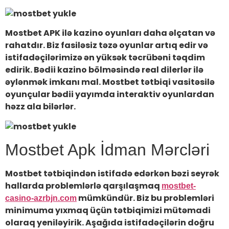
Mostbet APK ilə kazino oyunları daha əlçatan və
rahatdır. Biz fasiləsiz təzə oyunlar artıq edir və
istifadəçilərimizə ən yüksək təcrübəni təqdim
edirik. Bədii kazino bölməsində real dilerlər ilə
əylənmək imkanı mal. Mostbet tətbiqi vasitəsilə
oyunçular bədii yayımda interaktiv oyunlardan
həzz ala bilərlər.
Mostbet Apk İdman Mərcləri
Mostbet tətbiqindən istifadə edərkən bəzi seyrək
hallarda problemlərlə qarşılaşmaq
mostbet-
mümkündür. Biz bu problemləri
casino-azrbjn.com
minimuma yıxmaq üçün tətbiqimizi mütəmadi
olaraq yeniləyirik. Aşağıda istifadəçilərin doğru