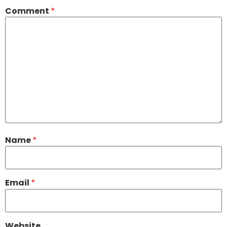
Comment
*
Name
*
Email
*
Website