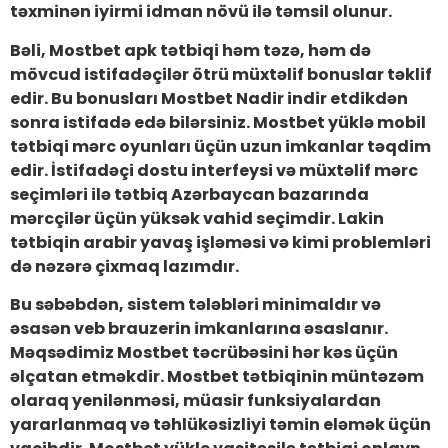
təxminən iyirmi idman növü ilə təmsil olunur.
Bəli, Mostbet apk tətbiqi həm təzə, həm də
mövcud istifadəçilər ötrü müxtəlif bonuslar təklif
edir. Bu bonusları Mostbet Nadir indir etdikdən
sonra istifadə edə bilərsiniz. Mostbet yüklə mobil
tətbiqi mərc oyunları üçün uzun imkanlar təqdim
edir. İstifadəçi dostu interfeysi və müxtəlif mərc
seçimləri ilə tətbiq Azərbaycan bazarında
mərcçilər üçün yüksək vahid seçimdir. Lakin
tətbiqin arabir yavaş işləməsi və kimi problemləri
də nəzərə çixmaq lazımdır.
Bu səbəbdən, sistem tələbləri minimaldır və
əsasən veb brauzerin imkanlarına əsaslanır.
Məqsədimiz Mostbet təcrübəsini hər kəs üçün
əlçatan etməkdir. Mostbet tətbiqinin müntəzəm
olaraq yenilənməsi, müasir funksiyalardan
yararlanmaq və təhlükəsizliyi təmin eləmək üçün