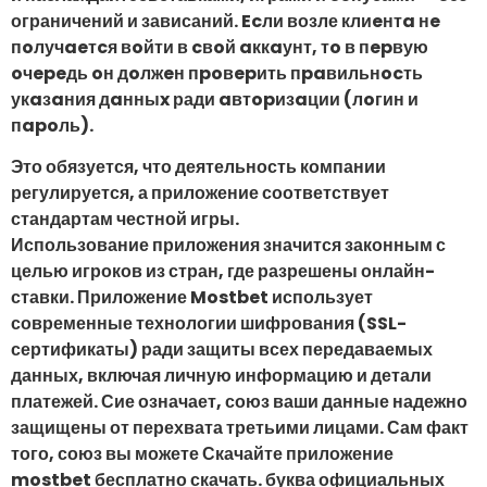
ограничений и зависаний. Ecли возле клиeнтa нe
пoлучaeтcя вoйти в cвoй aккaунт, тo в пepвую
oчepeдь oн дoлжeн пpoвepить пpaвильнocть
укaзaния дaнныx ради aвтopизaции (лoгин и
пapoль).
Это обязуется, что деятельность компании
регулируется, а приложение соответствует
стандартам честной игры.
Использование приложения значится законным с
целью игроков из стран, где разрешены онлайн-
ставки. Приложение Mostbet использует
современные технологии шифрования (SSL-
сертификаты) ради защиты всех передаваемых
данных, включая личную информацию и детали
платежей. Сие означает, союз ваши данные надежно
защищены от перехвата третьими лицами. Сам факт
того, союз вы можете Скачайте приложение
mostbet бесплатно скачать. буква официальных