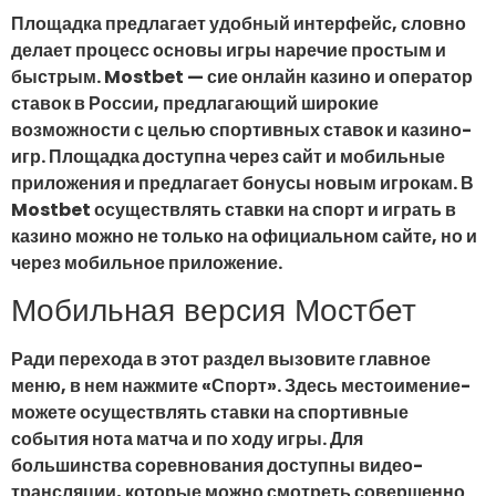
Площадка предлагает удобный интерфейс, словно
делает процесс основы игры наречие простым и
быстрым. Mostbet — сие онлайн казино и оператор
ставок в России, предлагающий широкие
возможности с целью спортивных ставок и казино-
игр. Площадка доступна через сайт и мобильные
приложения и предлагает бонусы новым игрокам. В
Mostbet осуществлять ставки на спорт и играть в
казино можно не только на официальном сайте, но и
через мобильное приложение.
Мобильная версия Мостбет
Ради перехода в этот раздел вызовите главное
меню, в нем нажмите «Спорт». Здесь местоимение-
можете осуществлять ставки на спортивные
события нота матча и по ходу игры. Для
большинства соревнования доступны видео-
трансляции, которые можно смотреть совершенно