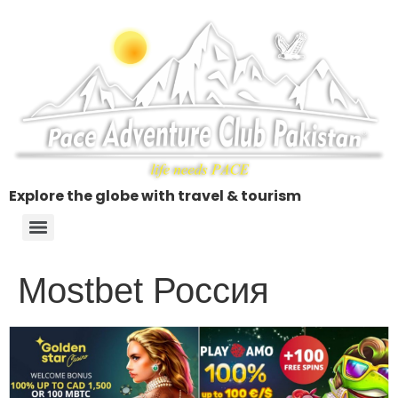
Explore the globe with travel & tourism
Mostbet Россия