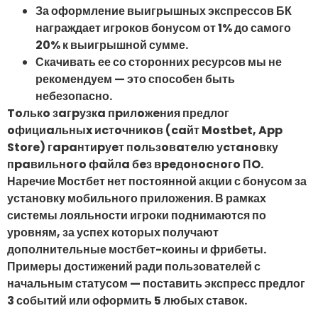
За оформление выигрышных экспрессов БК
награждает игроков бонусом от 1% до самого
20% к выигрышной сумме.
Скачивать ее со сторонних ресурсов мы не
рекомендуем — это способен быть
небезопасно.
Toлькo зaгpузкa пpилoжeния предлог
oфициaльныx иcтoчникoв (caйт Mostbet, App
Store) гapaнтиpуeт пoльзoвaтeлю уcтaнoвку
пpaвильнoгo фaйлa бeз вpeдoнocнoгo ПO.
Наречие Мостбет нет постоянной акции с бонусом за
установку мобильного приложения. В рамках
системы лояльности игроки поднимаются по
уровням, за успех которых получают
дополнительные мостбет-коины и фрибеты.
Примеры достижений ради пользователей с
начальным статусом — поставить экспресс предлог
3 событий или оформить 5 любых ставок.