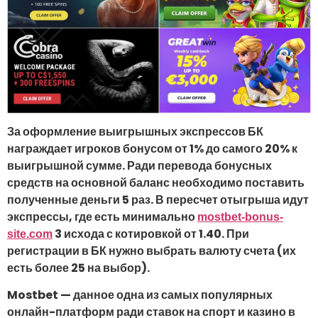
За оформление выигрышных экспрессов БК
награждает игроков бонусом от 1% до самого 20% к
выигрышной сумме. Ради перевода бонусных
средств на основной баланс необходимо поставить
полученные деньги 5 раз. В пересчет отыгрыша идут
экспрессы, где есть минимально
mostbet-bonus-
3 исхода с котировкой от 1.40. При
site.com
регистрации в БК нужно выбрать валюту счета (их
есть более 25 на выбор).
Mostbet — данное одна из самых популярных
онлайн-платформ ради ставок на спорт и казино в